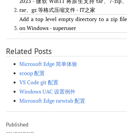
2023 - 微软 Win11 将原生支持 tar、7-zip、
rar、gz 等格式压缩文件 - IT之家
Add a top level empty directory to a zip file
on Windows - superuser
Related Posts
Microsoft Edge 简单体验
scoop 配置
VS Code git 配置
Windows UAC 设置例外
Microsoft Edge newtab 配置
Published